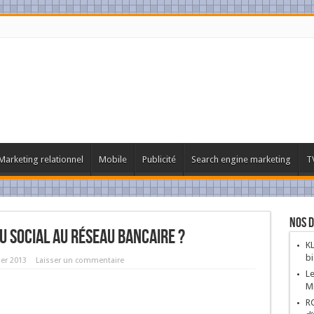
Marketing relationnel
Mobile
Publicité
Search engine marketing
T
Nos D
au Social Au Réseau Bancaire ?
KL
bi
ier 2013
Laisser un commentaire
Le
Mi
RC