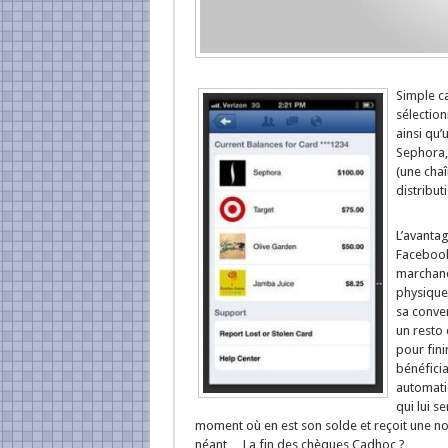
Simple ca
sélectio
ainsi qu’
Sephora, 
(une cha
distributi
L’avantag
Facebook 
marchand
physique 
sa conve
un resto 
pour fini
bénéficia
automati
qui lui s
moment où en est son solde et reçoit une n
néant… La fin des chèques Cadhoc ?