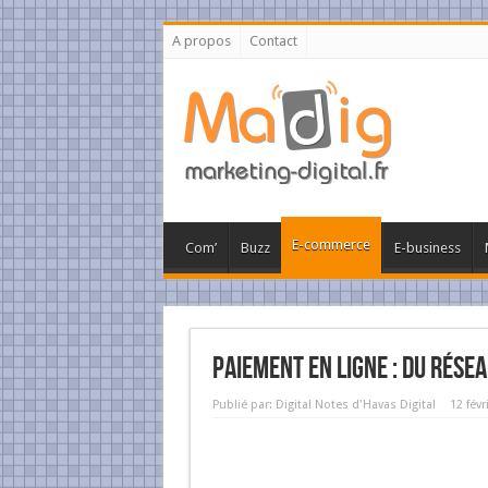
A propos
Contact
E-commerce
Com’
Buzz
E-business
Paiement En Ligne : Du Rése
Publié par:
Digital Notes d'Havas Digital
12 févr