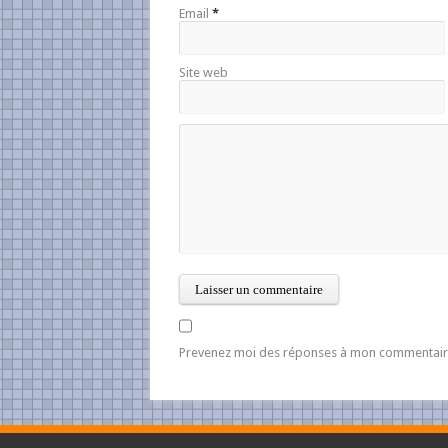
Email
*
Site web
Prevenez moi des réponses à mon commentair