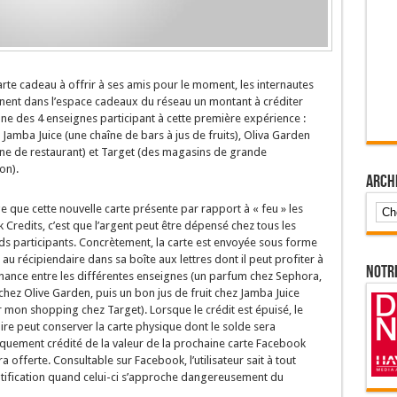
rte cadeau à offrir à ses amis pour le moment, les internautes
nnent dans l’espace cadeaux du réseau un montant à créditer
une des 4 enseignes participant à cette première expérience :
Jamba Juice (une chaîne de bars à jus de fruits), Oliva Garden
îne de restaurant) et Target (des magasins de grande
on).
Arch
e que cette nouvelle carte présente par rapport à « feu » les
Credits, c’est que l’argent peut être dépensé chez tous les
s participants. Concrètement, la carte est envoyée sous forme
au récipiendaire dans sa boîte aux lettres dont il peut profiter à
Notr
nance entre les différentes enseignes (un parfum chez Sephora,
chez Olive Garden, puis un bon jus de fruit chez Jamba Juice
r mon shopping chez Target). Lorsque le crédit est épuisé, le
ire peut conserver la carte physique dont le solde sera
quement crédité de la valeur de la prochaine carte Facebook
era offerte. Consultable sur Facebook, l’utilisateur sait à tout
otification quand celui-ci s’approche dangereusement du