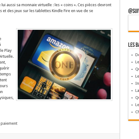
lui aussi sa monnaie virtuelle : les « coins ». Ces pièces devront
@Sui
s et des jeux sur les tablettes Kindle Fire en vue de se
e
Les B
i
le Play
Dé
rtuelle.
Le
ent,
quérir
Qu
 temps
Le
tent
In
jours
La
un
Qu
ysiques,
Le
Ch
,
paiement